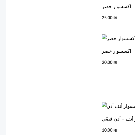
اكسسوار خصر
25.00
₪
اكسسوار خصر
20.00
₪
أنف – أذن فضّي
10.00
₪