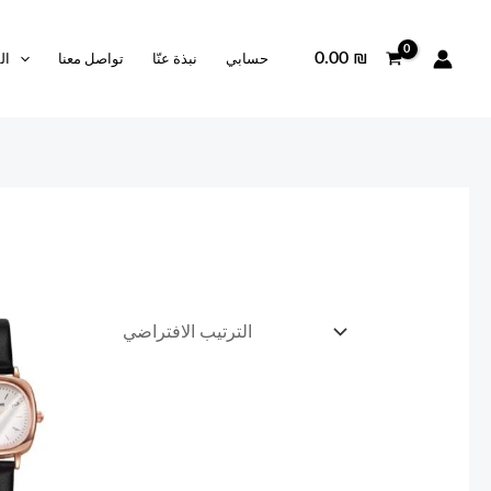
0.00
₪
حسابي
نبذة عنّا
تواصل معنا
ال