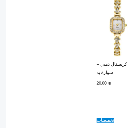
كريستال ذهبي +
سوارة يد
20.00
₪
Original
C
تخفيضات
price
p