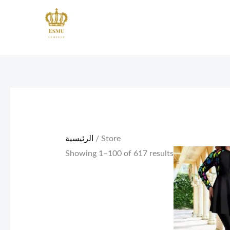
Skip
to
content
/ Store
الرئيسية
Showing 1–100 of 617 results