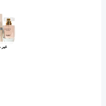
Current
price
is:
50.00 ₪.
غير م
Current
price