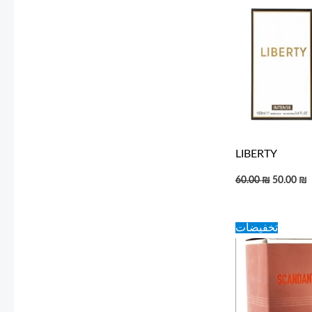
was:
i
60.00 ₪.
5
LIBERTY
60.00
₪
50.00
₪
Original
C
تخفيضات
price
p
was:
i
60.00 ₪.
5