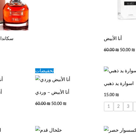
أنا الأبيض
SCANDANT سكا
60.00
₪
50.00
₪
urrent
Original
Current
تخفيضات
rice
price
price
s:
was:
is:
اسوارة يد ذهبي
0.00 ₪.
60.00 ₪.
50.00 ₪.
أنا الأبيض – وردي
أ
15.00
₪
60.00
₪
50.00
₪
1
2
3