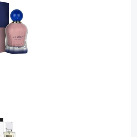
is:
50.00 ₪.
Current
price
is:
50.00 ₪.