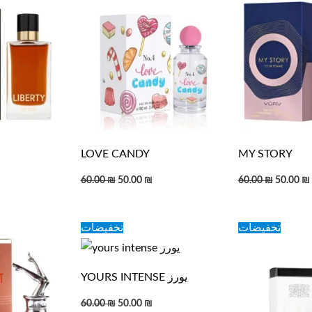
s:
was:
is:
was:
0.00 ₪.
60.00 ₪.
50.00 ₪.
60.00 ₪.
LOVE CANDY
MY STORY
60.00
₪
50.00
₪
60.00
₪
50.00
₪
urrent
Original
Current
Original
تخفيضات
تخفيضات
rice
price
price
price
s:
was:
is:
was:
0.00 ₪.
60.00 ₪.
50.00 ₪.
60.00 ₪.
YOURS INTENSE يورز
60.00
₪
50.00
₪