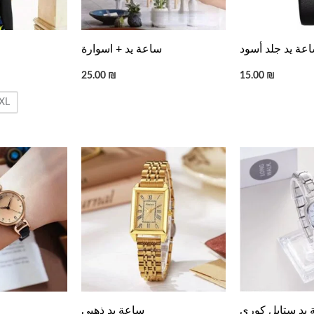
عة يد جلد أسود
ساعة يد + اسوارة
25.00
₪
15.00
₪
XL
يد ستايل كوري
ساعة يد ذهبي