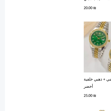
20.00
₪
ي + ذهبي خلفية
أخضر
25.00
₪