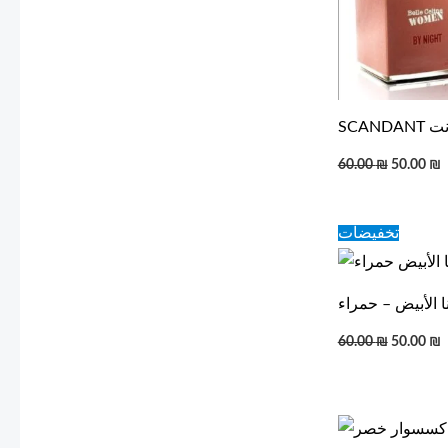
ندانت
60.00
₪
50.00
₪
Original
C
تخفيضات
price
p
was:
i
60.00 ₪.
5
نا الأبيض – حمراء
60.00
₪
50.00
₪