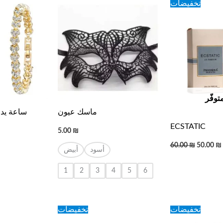
Original
تخفيضات
price
was:
60.00 ₪.
توفّر
ماسك عيون
ساعة يد 
ECSTATIC
5.00
₪
60.00
₪
50.00
₪
أسود
أبيض
1
2
3
4
5
6
urrent
Original
Current
Original
تخفيضات
تخفيضات
rice
price
price
price