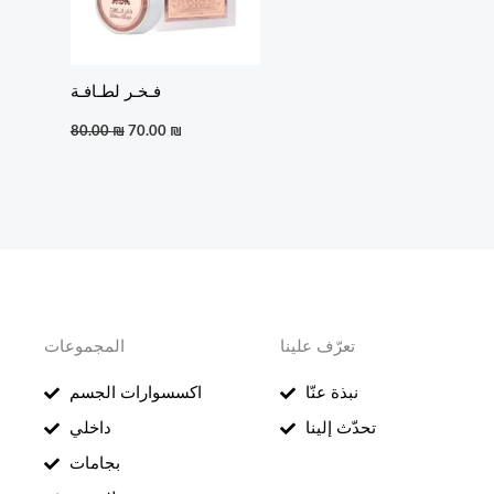
فـخـر لطـافـة
80.00
₪
70.00
₪
تعرّف علينا
المجموعات
نبذة عنّا
اكسسوارات الجسم
تحدّث إلينا
داخلي
بجامات