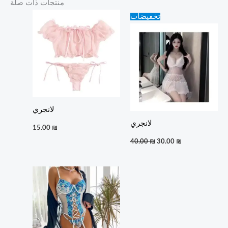
منتجات ذات صلة
Original
Current
تخفيضات
price
price
was:
is:
40.00 ₪.
30.00 ₪.
لانجري
لانجري
15.00
₪
40.00
₪
30.00
₪