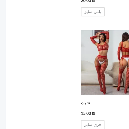
20.00
₪
بلس سايز
شبك
15.00
₪
فري سايز