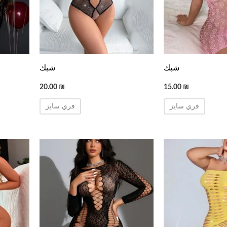
شبك
شبك
20.00
₪
15.00
₪
فري سايز
فري سايز