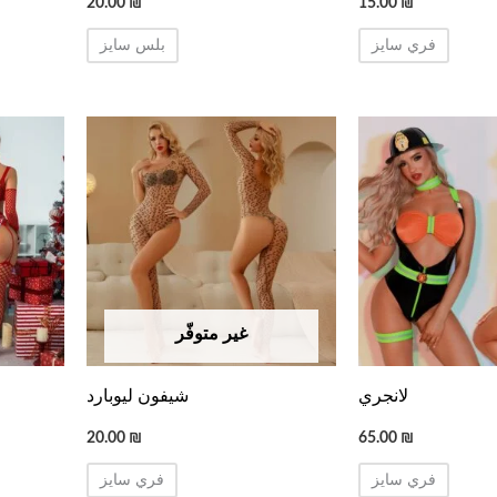
20.00
₪
15.00
₪
فري سايز
بلس سايز
غير متوفّر
لانجري
شيفون ليوبارد
20.00
₪
65.00
₪
فري سايز
فري سايز