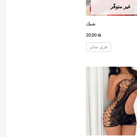
غير متوفّر
شبك
20.00
₪
فري سايز