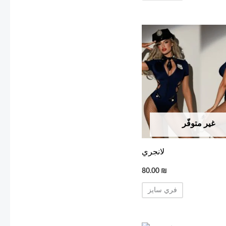
غير متوفّر
لانجري
80.00
₪
فري سايز