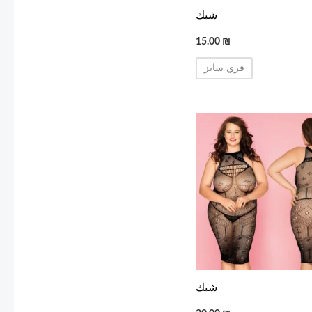
شبك
15.00
₪
فري سايز
شبك