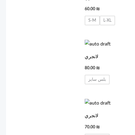
60.00
₪
S-M
L-XL
لانجري
80.00
₪
بلس سايز
لانجري
70.00
₪