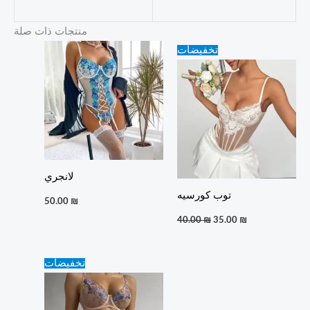
منتجات ذات صلة
Original
Current
تخفيضات
price
price
was:
is:
40.00 ₪.
35.00 ₪.
لانجري
توب كورسيه
50.00
₪
40.00
₪
35.00
₪
Original
Current
تخفيضات
price
price
was:
is:
60.00 ₪.
50.00 ₪.