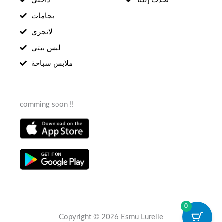
تحدّث إلينا
داخلي
بجامات
لانجري
لبس بيتي
ملابس سباحة
comming soon !!
0
Copyright © 2026 Esmu Lurelle