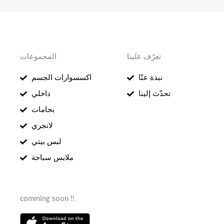
تعرّف علينا
المجموعات
نبذة عنّا
اكسسوارات الجسم
تحدّث إلينا
داخلي
بجامات
لانجري
لبس بيتي
ملابس سباحة
comming soon !!