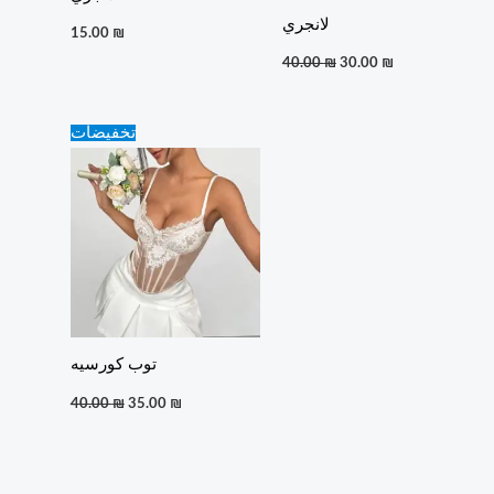
لانجري
15.00
₪
40.00
₪
30.00
₪
Original
Current
تخفيضات
price
price
was:
is:
40.00 ₪.
35.00 ₪.
توب كورسيه
40.00
₪
35.00
₪