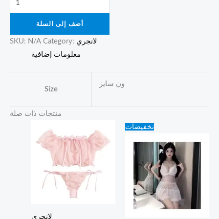
أضف إلى السلة
لانجري
Category:
N/A
SKU:
معلومات إضافية
ون سايز
Size
منتجات ذات صلة
Original
Current
تخفيضات
price
price
was:
is:
40.00 ₪.
30.00 ₪.
لانجري