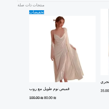
منتجات ذات صلة
Original
Current
تخفيضات
price
price
was:
is:
100.00 ₪.
80.00 ₪.
نجري
قميص نوم طويل مع روب
35.0
100.00
₪
80.00
₪