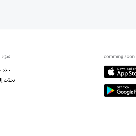
comming soon 
تعرّف 
نبذة عن
تحدّث إلي