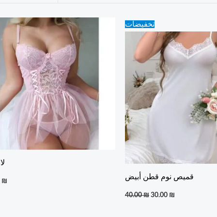
Original
Current
تخفيضات
price
price
was:
is:
40.00 ₪.
30.00 ₪.
لا
قميص نوم قطن أبيض
0
₪
40.00
₪
30.00
₪