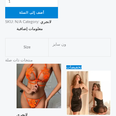
أضف إلى السلة
لانجري
Category:
N/A
SKU:
معلومات إضافية
ون سايز
Size
منتجات ذات صلة
Original
Current
تخفيضات
price
price
was:
is:
45.00 ₪.
35.00 ₪.
لانجري