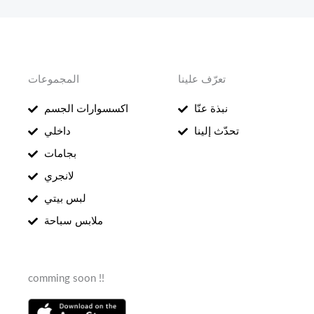
تعرّف علينا
المجموعات
نبذة عنّا
اكسسوارات الجسم
تحدّث إلينا
داخلي
بجامات
لانجري
لبس بيتي
ملابس سباحة
comming soon !!