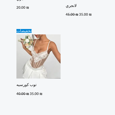
لانجري
20.00
₪
45.00
₪
35.00
₪
Original
Current
تخفيضات
price
price
was:
is:
40.00 ₪.
35.00 ₪.
توب كورسيه
40.00
₪
35.00
₪