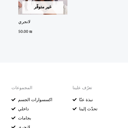
غير متوفّر
لانجري
50.00
₪
تعرّف علينا
المجموعات
نبذة عنّا
اكسسوارات الجسم
تحدّث إلينا
داخلي
بجامات
لانجري