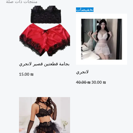
منتجات ذات صلة
Original
Current
تخفيضات
price
price
was:
is:
40.00 ₪.
30.00 ₪.
بجامة قطعتين قصير لانجري
لانجري
15.00
₪
40.00
₪
30.00
₪