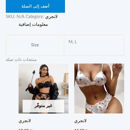
أضف إلى السلة
لانجري
Category:
N/A
SKU:
معلومات إضافية
M, L
Size
منتجات ذات صلة
غير متوفّر
لانجري
لانجري