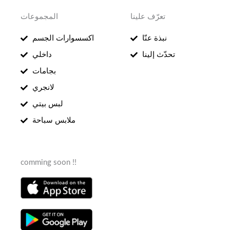
تعرّف علينا
المجموعات
نبذة عنّا
اكسسوارات الجسم
تحدّث إلينا
داخلي
بجامات
لانجري
لبس بيتي
ملابس سباحة
comming soon !!