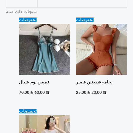
منتجات ذات صلة
Original
Current
Original
Current
تخفيضات
تخفيضات
price
price
price
price
was:
is:
was:
is:
70.00 ₪.
60.00 ₪.
25.00 ₪.
20.00 ₪.
بجامة قطعتين قصير
قميص نوم شيال
70.00
₪
60.00
₪
25.00
₪
20.00
₪
Original
Current
تخفيضات
price
price
was:
is:
25.00 ₪.
20.00 ₪.