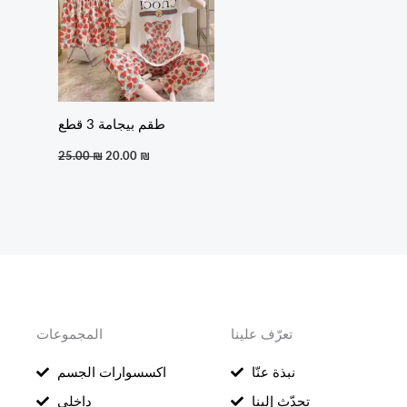
طقم بيجامة 3 قطع
25.00
₪
20.00
₪
تعرّف علينا
المجموعات
نبذة عنّا
اكسسوارات الجسم
تحدّث إلينا
داخلي