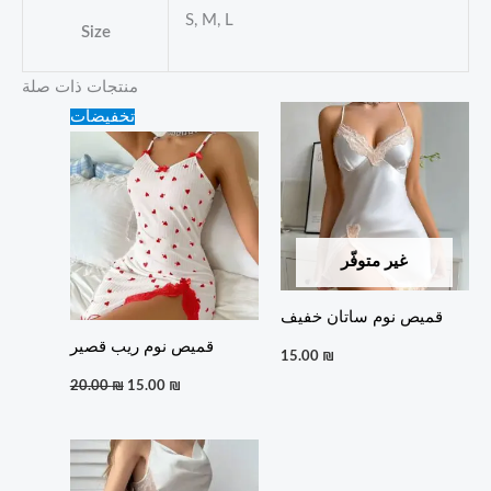
S, M, L
Size
منتجات ذات صلة
Original
Current
تخفيضات
price
price
was:
is:
20.00 ₪.
15.00 ₪.
غير متوفّر
قميص نوم ساتان خفيف
قميص نوم ريب قصير
15.00
₪
20.00
₪
15.00
₪