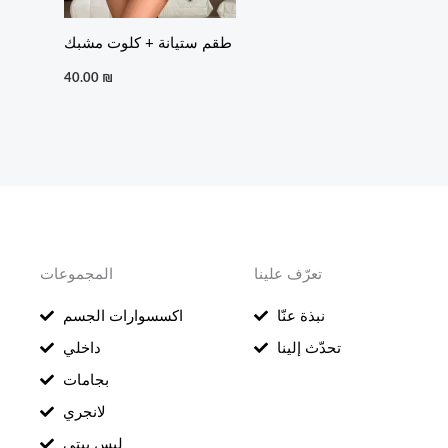
طقم ستيانة + كلوت مشبك
40.00
₪
تعرّف علينا
المجموعات
نبذة عنّا
اكسسوارات الجسم
تحدّث إلينا
داخلي
بجامات
لانجري
لبس بيتي