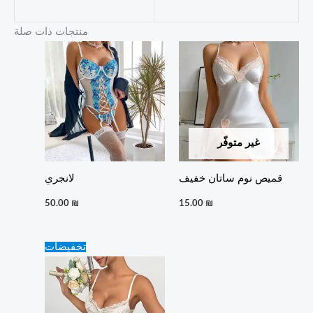
منتجات ذات صلة
غير متوفّر
قميص نوم ساتان خفيف
لانجري
50.00
₪
15.00
₪
Original
Current
تخفيضات
price
price
was:
is:
40.00 ₪.
35.00 ₪.