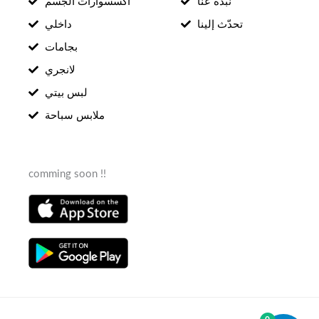
نبذة عنّا
اكسسوارات الجسم
تحدّث إلينا
داخلي
بجامات
لانجري
لبس بيتي
ملابس سباحة
comming soon !!