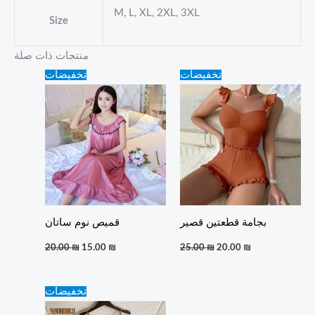
M, L, XL, 2XL, 3XL
Size
منتجات ذات صلة
Original
Current
Original
Current
تخفيضات
تخفيضات
price
price
price
price
was:
is:
was:
is:
20.00 ₪.
15.00 ₪.
25.00 ₪.
20.00 ₪.
بجامة قطعتين قصير
قميص نوم ساتان
20.00
₪
15.00
₪
25.00
₪
20.00
₪
Original
Current
تخفيضات
price
price
was:
is: