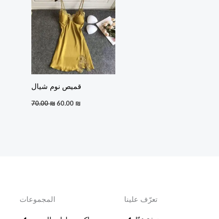
70.00 ₪.
60.00 ₪.
قميص نوم شيال
70.00
₪
60.00
₪
تعرّف علينا
المجموعات