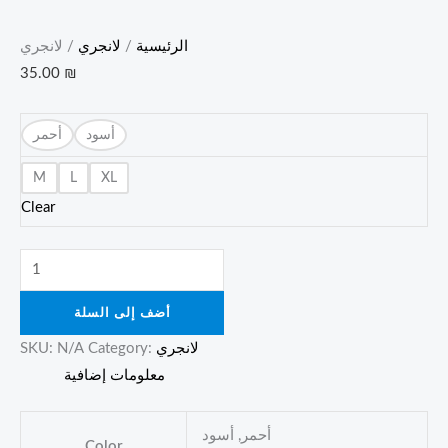
الرئيسية
/
لانجري
/ لانجري
35.00
₪
أسود
أحمر
M
L
XL
Clear
أضف إلى السلة
لانجري
Category:
N/A
SKU:
معلومات إضافية
أحمر, أسود
Color