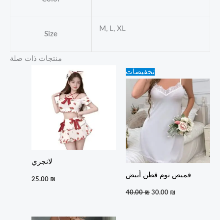
M, L, XL
Size
منتجات ذات صلة
Original
Current
تخفيضات
price
price
was:
is:
40.00 ₪.
30.00 ₪.
لانجري
قميص نوم قطن أبيض
25.00
₪
40.00
₪
30.00
₪