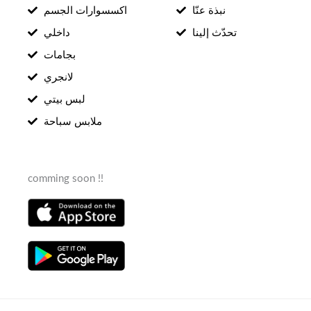
نبذة عنّا
اكسسوارات الجسم
تحدّث إلينا
داخلي
بجامات
لانجري
لبس بيتي
ملابس سباحة
comming soon !!