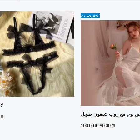
Original
Current
تخفيضات
price
price
was:
is:
100.00 ₪.
90.00 ₪.
لا
 نوم مع روب شيفون طويل
0
₪
100.00
₪
90.00
₪