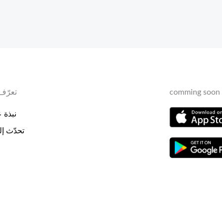
comming soon 
تعرّف 
نبذة عن
تحدّث إلي