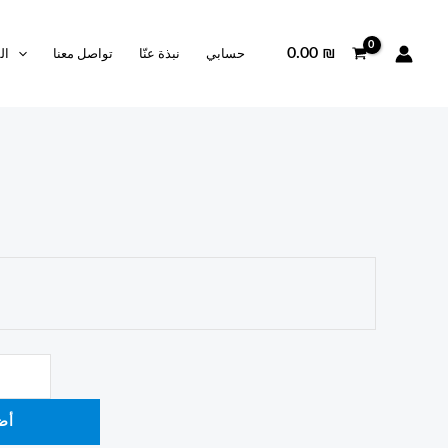
0.00
₪
حسابي
نبذة عنّا
تواصل معنا
ال
أض