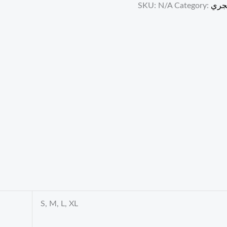
نجري
Category:
N/A
SKU:
S, M, L, XL