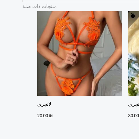
منتجات ذات صلة
نجري
لانجري
20.00
₪
30.0