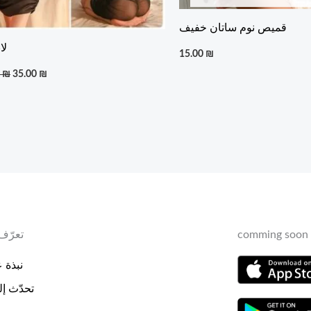
قميص نوم ساتان خفيف
لا
15.00
₪
0
₪
35.00
₪
comming soon 
تعرّف 
نبذة عن
تحدّث إلي