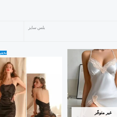
بلس سايز
Original
Current
تخف
price
price
was:
is:
45.00 ₪.
35.00 ₪.
غير متوفّر