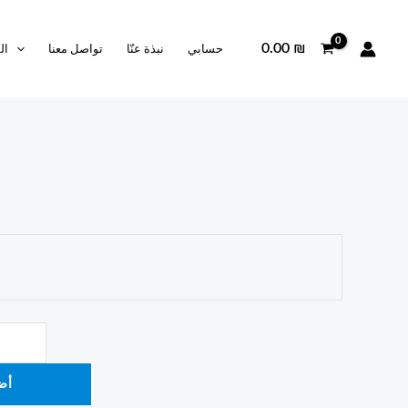
0.00
₪
حسابي
نبذة عنّا
تواصل معنا
ال
أض