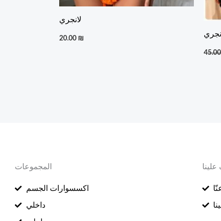
لانجري
نجري
20.00
₪
45.0
علينا
المجموعات
ّا
اكسسوارات الجسم
نا
داخلي