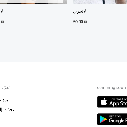
لانجري
لا
0
₪
50.00
₪
comming soon 
تعرّف 
نبذة عن
تحدّث إلي