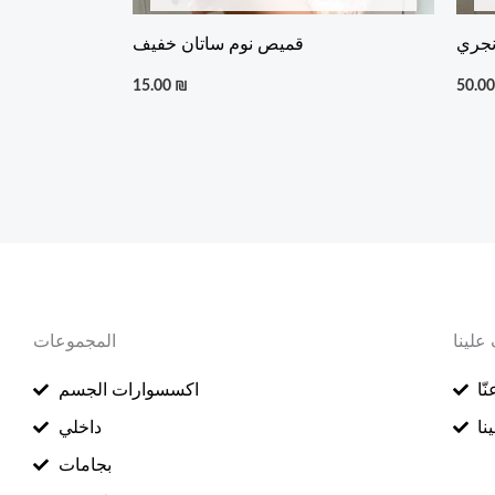
نجري
قميص نوم ساتان خفيف
15.00
₪
50.0
علينا
المجموعات
ّا
اكسسوارات الجسم
نا
داخلي
بجامات