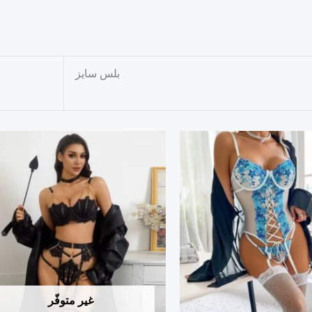
بلس سايز
غير متوفّر