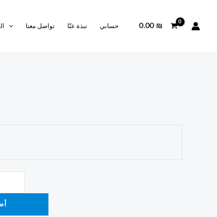
0.00
₪
حسابي
نبذة عنّا
تواصل معنا
ال
أض