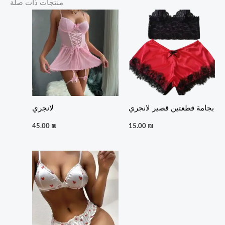
منتجات ذات صلة
بجامة قطعتين قصير لانجري
لانجري
45.00
₪
15.00
₪