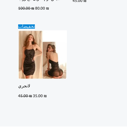
45.00
₪
100.00
₪
80.00
₪
Original
Current
تخفيضات
price
price
was:
is:
45.00 ₪.
35.00 ₪.
لانجري
45.00
₪
35.00
₪