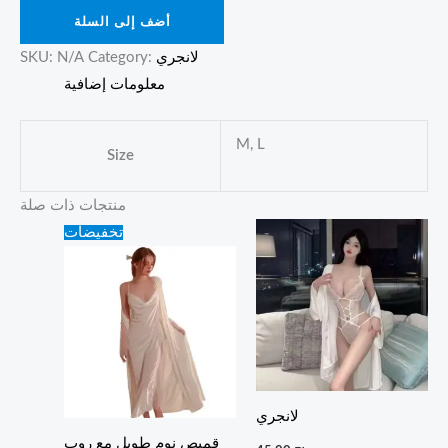
أضف إلى السلة
لانجري
Category:
N/A
SKU:
معلومات إضافية
M, L
Size
منتجات ذات صلة
Original
Current
تخفيضات
price
price
was:
is:
100.00 ₪.
80.00 ₪.
لانجري
قميص نوم طويل مع روب