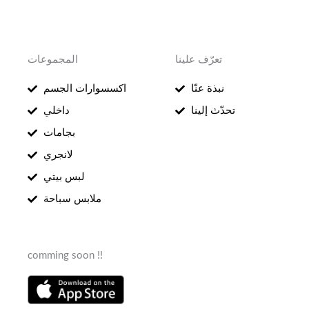
تعرّف علينا
المجموعات
نبذة عنّا
اكسسوارات الجسم
تحدّث إلينا
داخلي
بجامات
لانجري
لبس بيتي
ملابس سباحة
comming soon !!