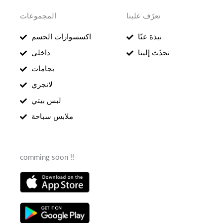
تعرّف علينا
المجموعات
نبذة عنّا
اكسسوارات الجسم
تحدّث إلينا
داخلي
بجامات
لانجري
لبس بيتي
ملابس سباحة
comming soon !!