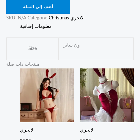
أضف إلى السلة
Christmas لانجري
Category:
N/A
SKU:
معلومات إضافية
ون سايز
Size
منتجات ذات صلة
لانجري
لانجري