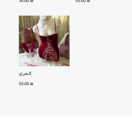
30.00
₪
50.00
₪
لانجري
50.00
₪