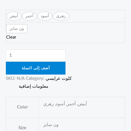
زهري
أسود
أحمر
أبيض
ون سايز
Clear
أضف إلى السلة
كلوت عرايسي
Category:
N/A
SKU:
معلومات إضافية
أبيض, أحمر, أسود, زهري
Color
ون سايز
Size