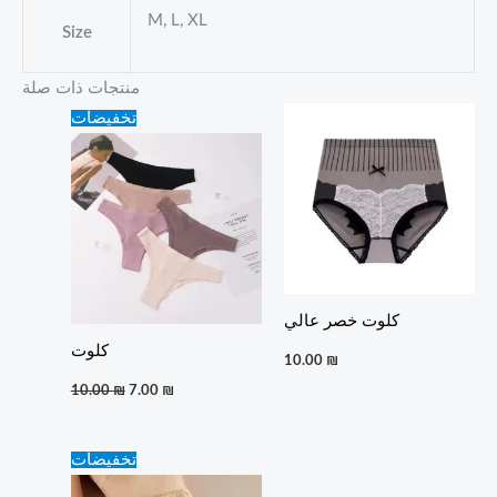
M, L, XL
Size
منتجات ذات صلة
Original
Current
تخفيضات
price
price
was:
is:
10.00 ₪.
7.00 ₪.
كلوت خصر عالي
كلوت
10.00
₪
10.00
₪
7.00
₪
Original
Current
تخفيضات
price
price
was:
is: