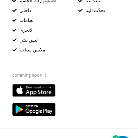
نبذة عنّا
اكسسوارات الجسم
تحدّث إلينا
داخلي
بجامات
لانجري
لبس بيتي
ملابس سباحة
comming soon !!