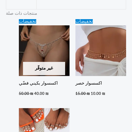
منتجات ذات صلة
Original
Current
Original
Current
تخفيضات
تخفيضات
price
price
price
price
was:
is:
was:
is:
50.00 ₪.
40.00 ₪.
15.00 ₪.
10.00 ₪.
غير متوفّر
اكسسوار خصر
اكسسوار بكيني فضّي
50.00
₪
40.00
₪
15.00
₪
10.00
₪