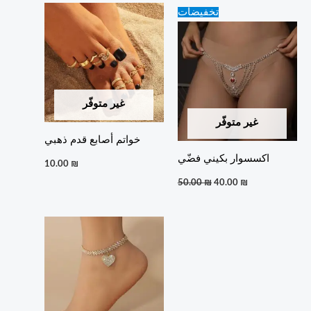
Original
Current
تخفيضات
price
price
was:
is:
50.00 ₪.
40.00 ₪.
غير متوفّر
غير متوفّر
خواتم أصابع قدم ذهبي
اكسسوار بكيني فضّي
10.00
₪
50.00
₪
40.00
₪