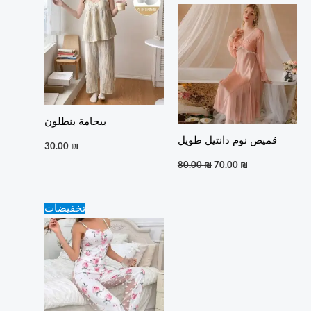
price
price
was:
is:
80.00 ₪.
70.00 ₪.
بيجامة بنطلون
قميص نوم دانتيل طويل
30.00
₪
80.00
₪
70.00
₪
Original
Current
تخفيضات
price
price
was:
is:
25.00 ₪.
20.00 ₪.