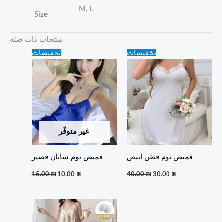
M, L
Size
منتجات ذات صلة
Original
Current
Original
Current
تخفيضات
تخفيضات
price
price
price
price
was:
is:
was:
is:
15.00 ₪.
10.00 ₪.
40.00 ₪.
30.00 ₪.
غير متوفّر
قميص نوم قطن أبيض
قميص نوم ساتان قصير
15.00
₪
10.00
₪
40.00
₪
30.00
₪