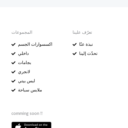
تعرّف علينا
المجموعات
نبذة عنّا
اكسسوارات الجسم
تحدّث إلينا
داخلي
بجامات
لانجري
لبس بيتي
ملابس سباحة
comming soon !!