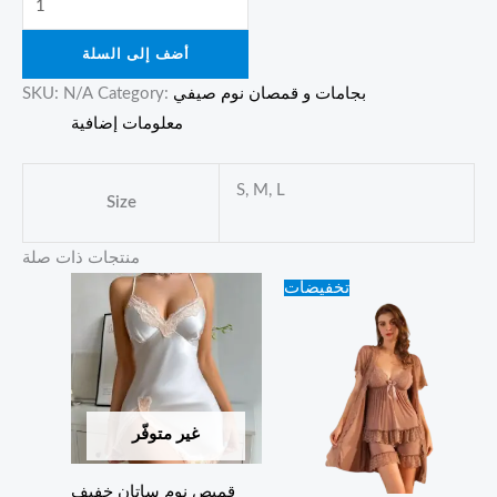
أضف إلى السلة
بجامات و قمصان نوم صيفي
Category:
N/A
SKU:
معلومات إضافية
S, M, L
Size
منتجات ذات صلة
Original
Current
تخفيضات
price
price
was:
is:
60.00 ₪.
50.00 ₪.
غير متوفّر
قميص نوم ساتان خفيف