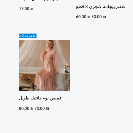
طقم بيجامة لانجري 3 قطع
15.00
₪
60.00
₪
50.00
₪
Original
Current
تخفيضات
price
price
was:
is:
80.00 ₪.
70.00 ₪.
قميص نوم دانتيل طويل
80.00
₪
70.00
₪