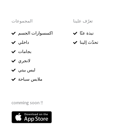
تعرّف علينا
المجموعات
نبذة عنّا
اكسسوارات الجسم
تحدّث إلينا
داخلي
بجامات
لانجري
لبس بيتي
ملابس سباحة
comming soon !!