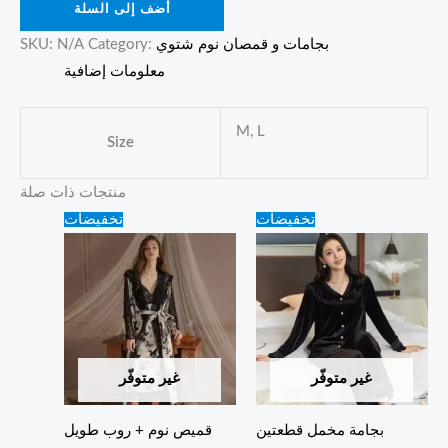
أضف إلى السلة
بجامات و قمصان نوم شتوي
Category:
N/A
SKU:
معلومات إضافية
M, L
Size
منتجات ذات صلة
Original
Current
Original
Current
تخفيضات
تخفيضات
price
price
price
price
was:
is:
was:
is:
70.00 ₪.
60.00 ₪.
80.00 ₪.
70.00 ₪.
غير متوفّر
غير متوفّر
بجامة مخمل قطعتين
قميص نوم + روب طويل