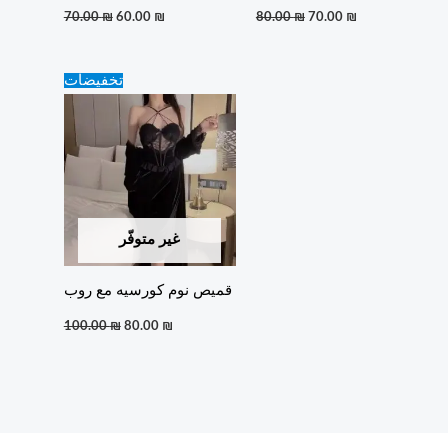
70.00
₪
60.00
₪
80.00
₪
70.00
₪
Original
Current
تخفيضات
price
price
was:
is:
100.00 ₪.
80.00 ₪.
غير متوفّر
قميص نوم كورسيه مع روب
100.00
₪
80.00
₪