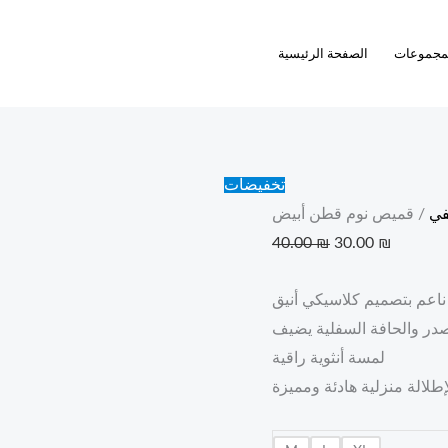
Current
Original
قميص
price
price
نوم
مجموعات
الصفحة الرئيسية
is:
was:
قطن
30.00 ₪
40.00 ₪.
أبيض
quantity
تخفيضات
في
/ قميص نوم قطن أبيض
40.00
₪
30.00
₪
اعم بتصميم كلاسيكي أنيق
الصدر والحافة السفلية يضيف
لمسة أنثوية راقية
لالة منزلية هادئة ومميزة