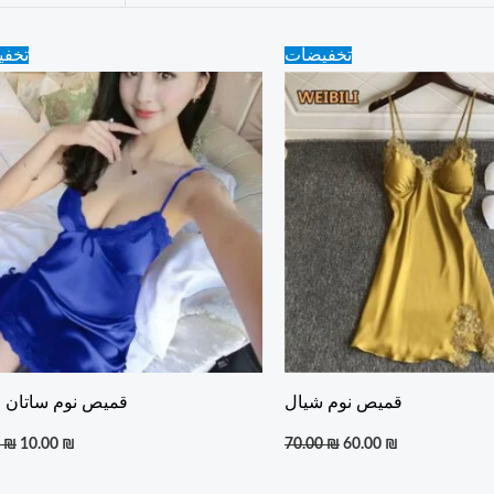
Original
Current
Original
Current
تخفيضات
تخف
price
price
price
price
was:
is:
was:
is:
15.00 ₪.
10.00 ₪.
70.00 ₪.
60.00 ₪.
قميص نوم شيال
قميص نوم ساتان 
0
₪
10.00
₪
70.00
₪
60.00
₪