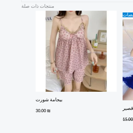
منتجات ذات صلة
يضات
بيجامة شورت
قصير
30.00
₪
15.0