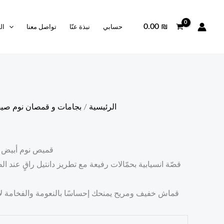
0.00
₪
حسابي
نبذة عنّا
تواصل معنا
ال
.
الرئيسية
/
بجامات و قمصان نوم صي
قميص نوم أبيض ن
قصّة انسيابية بحمّالات رفيعة مع تطريز دانتيل راقٍ عند 
قماش خفيف ومريح يمنحك إحساسًا بالنعومة والفخامة لإط