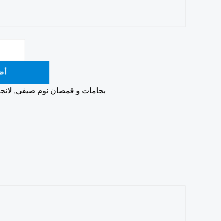
أض
بجامات و قمصان نوم صيفي
,
لانج