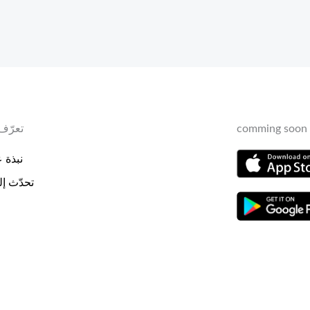
comming soon 
تعرّف 
نبذة عن
تحدّث إلي