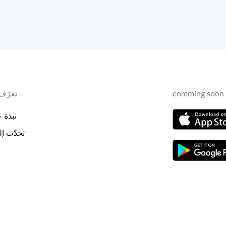
comming soon 
تعرّف 
نبذة عن
تحدّث إلي