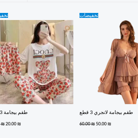
Original
Current
Original
Current
تخفيضات
تخف
price
price
price
price
was:
is:
was:
is:
25.00 ₪.
20.00 ₪.
60.00 ₪.
50.00 ₪.
طقم بيجامة لانجري 3 قطع
طقم بيجامة 3 قطع
0
₪
20.00
₪
60.00
₪
50.00
₪