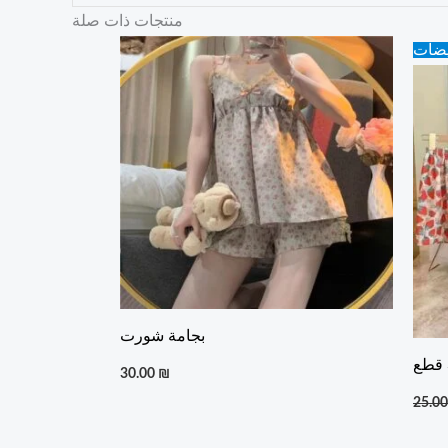
منتجات ذات صلة
يضات
بجامة شورت
30.00
₪
25.0