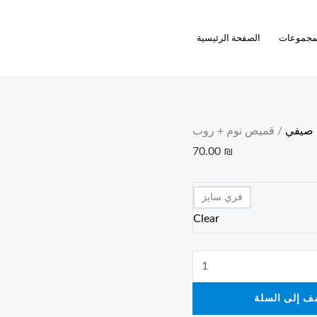
قميص
نوم
مجموعات
الصفحة الرئيسية
+
روب
quantity
 صيفي
/ قميص نوم + روب
70.00
₪
فري سايز
Clear
ف إلى السلة