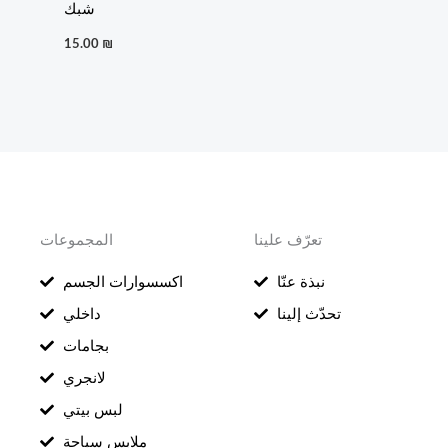
شبك
15.00
₪
تعرّف علينا
المجموعات
نبذة عنّا
اكسسوارات الجسم
تحدّث إلينا
داخلي
بجامات
لانجري
لبس بيتي
ملابس سباحة