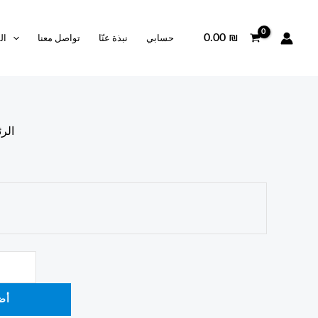
0.00
₪
حسابي
نبذة عنّا
تواصل معنا
ال
الر
أض