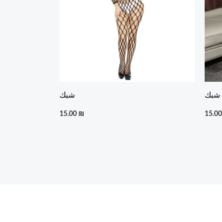
شبك
شبك
15.00
₪
15.0