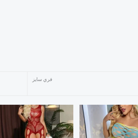
فري سايز