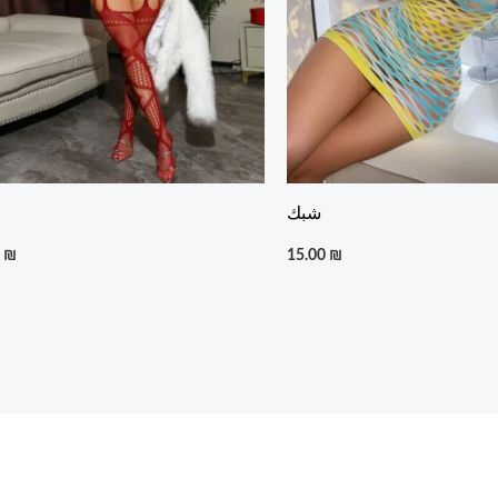
شبك
0
₪
15.00
₪