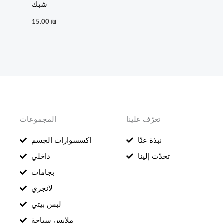
شبك
15.00
₪
تعرّف علينا
المجموعات
نبذة عنّا
اكسسوارات الجسم
تحدّث إلينا
داخلي
بجامات
لانجري
لبس بيتي
ملابس سباحة