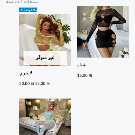
منتجات ذات صلة
Original
Current
تخفيضات
price
price
was:
is:
20.00 ₪.
15.00 ₪.
غير متوفّر
شبك
لانجري
15.00
₪
20.00
₪
15.00
₪