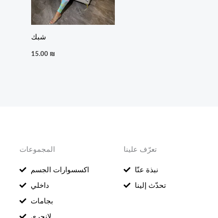
شبك
15.00
₪
تعرّف علينا
المجموعات
نبذة عنّا
اكسسوارات الجسم
تحدّث إلينا
داخلي
بجامات
لانجري