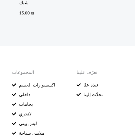
شبك
15.00
₪
تعرّف علينا
المجموعات
نبذة عنّا
اكسسوارات الجسم
تحدّث إلينا
داخلي
بجامات
لانجري
لبس بيتي
ملابس سباحة