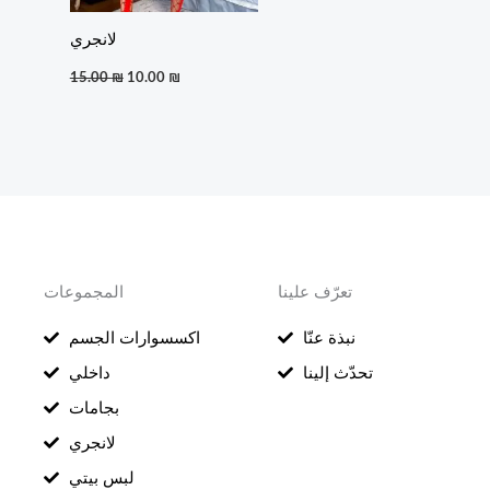
لانجري
15.00
₪
10.00
₪
تعرّف علينا
المجموعات
نبذة عنّا
اكسسوارات الجسم
تحدّث إلينا
داخلي
بجامات
لانجري
لبس بيتي