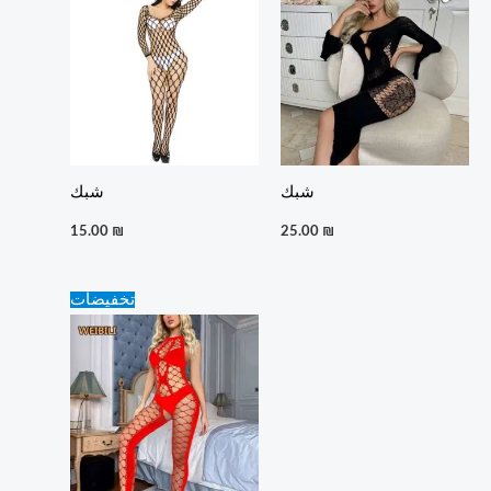
شبك
شبك
15.00
₪
25.00
₪
Original
Current
تخفيضات
price
price
was:
is:
15.00 ₪.
10.00 ₪.