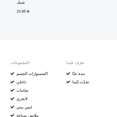
شبك
25.00
₪
تعرّف علينا
المجموعات
نبذة عنّا
اكسسوارات الجسم
تحدّث إلينا
داخلي
بجامات
لانجري
لبس بيتي
ملابس سباحة