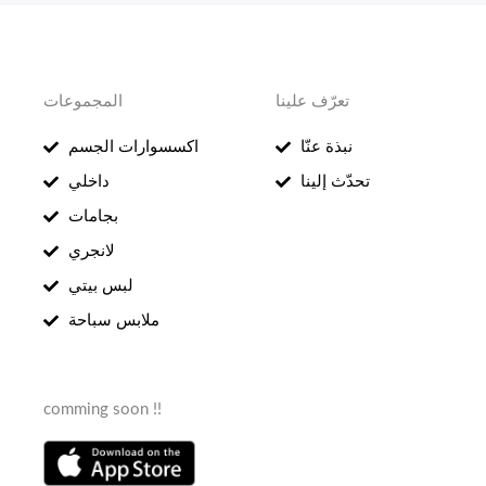
تعرّف علينا
المجموعات
نبذة عنّا
اكسسوارات الجسم
تحدّث إلينا
داخلي
بجامات
لانجري
لبس بيتي
ملابس سباحة
comming soon !!