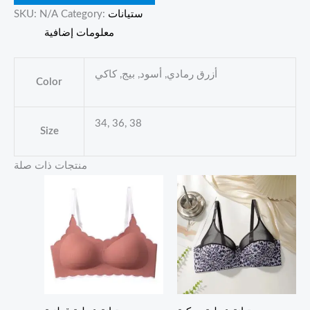
ستيانات
Category:
N/A
SKU:
معلومات إضافية
أزرق رمادي, أسود, بيج, كاكي
Color
34, 36, 38
Size
منتجات ذات صلة