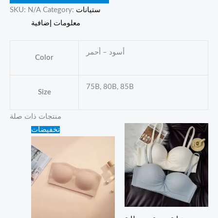
ستيانات
Category:
N/A
SKU:
معلومات إضافية
أسود – أحمر
Color
75B, 80B, 85B
Size
منتجات ذات صلة
Original
Current
تخفيضات
price
price
was:
is:
25.00 ₪.
20.00 ₪.