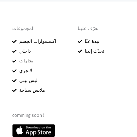
تعرّف علينا
المجموعات
نبذة عنّا
اكسسوارات الجسم
تحدّث إلينا
داخلي
بجامات
لانجري
لبس بيتي
ملابس سباحة
comming soon !!