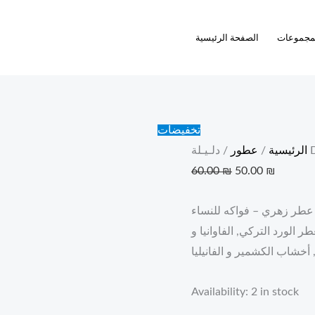
Current
Original
دلـيـلة
DELILAH
price
price
مجموعات
الصفحة الرئيسية
quantity
was:
is:
60.00 ₪.
50.00 ₪
تخفيضات
DE
الرئيسية
/
عطور
60.00
₪
50.00
₪
عطر زهري – فواكه للنساء
ر الورد التركي, الفاوانيا و
أخشاب الكشمير و الفانيليا
Availability:
2 in stock