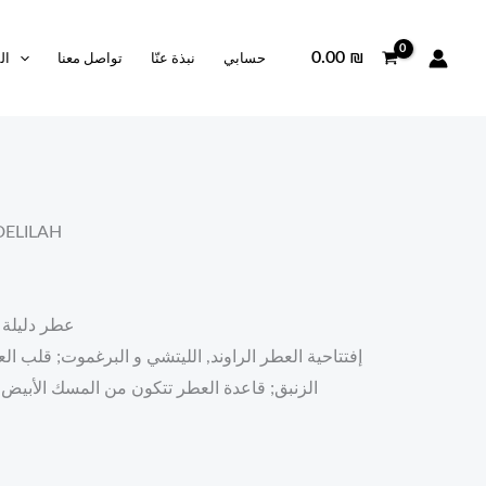
0.00
₪
حسابي
نبذة عنّا
تواصل معنا
ال
.
/ دلـيـلة LILAH
عطر دليلة 
إفتتاحية العطر الراوند, الليتشي و البرغموت; قلب العط
الزنبق; قاعدة العطر تتكون من المسك الأبيض, 