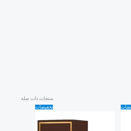
منتجات ذات صلة
Original
Current
يضات
تخفيضات
price
price
was:
is:
130.00 ₪.
120.00 ₪.