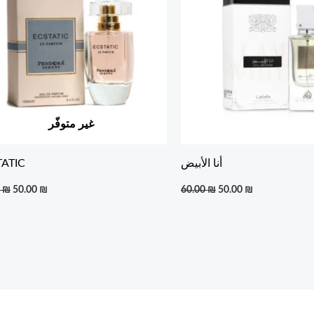
غير متوفّر
أنا الأبيض
TATIC
0
₪
50.00
₪
60.00
₪
50.00
₪