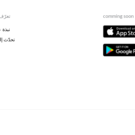
comming soon 
تعرّف 
نبذة عن
تحدّث إلي