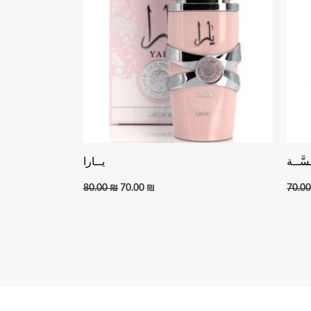
سَّــة
يــارا
80.00
₪
70.00
₪
70.0