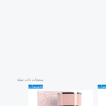
منتجات ذات صلة
Original
Current
يضات
تخفيضات
price
price
was:
is:
80.00 ₪.
70.00 ₪.