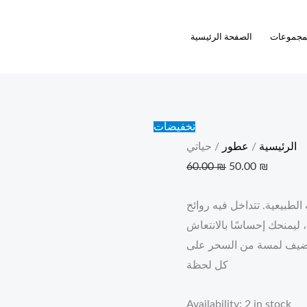
Current
Original
حياتي
quantity
price
price
مجموعات
الصفحة الرئيسية
was:
is:
60.00 ₪.
50.00 ₪
تخفيضات
الرئيسية
/
عطور
/ حياتي
60.00
₪
50.00
₪
الطبيعية. تتداخل فيه روائح
 ليمنحك إحساسًا بالانتعاش
ويضيف لمسة من السحر على
كل لحظة
Availability:
2 in stock