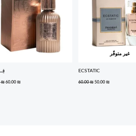
غير متوفّر
ECSTATIC
قِــ
0
₪
60.00
₪
60.00
₪
50.00
₪