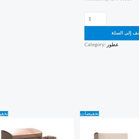
ف إلى السلة
عطور
Category:
Original
Current
Original
Current
تخفيضات
تخف
price
price
price
price
was:
is:
was:
is:
70.00 ₪.
60.00 ₪.
60.00 ₪.
50.00 ₪.