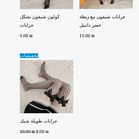
جرابات شيفون مع ربطة
كولون شيفون بشكل
خصر دانتيل
جرابات
5.00
₪
15.00
₪
Original
Current
تخفيضات
price
price
was:
is:
10.00 ₪.
8.00 ₪.
جرابات طويلة شبك
10.00
₪
8.00
₪