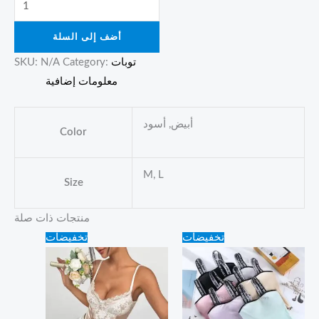
أضف إلى السلة
توبات
Category:
N/A
SKU:
معلومات إضافية
أبيض, أسود
Color
M, L
Size
منتجات ذات صلة
Original
Current
Original
Current
تخفيضات
تخفيضات
price
price
price
price
was:
is:
was:
is:
40.00 ₪.
35.00 ₪.
25.00 ₪.
15.00 ₪.