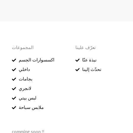
تعرّف علينا
المجموعات
نبذة عنّا
اكسسوارات الجسم
تحدّث إلينا
داخلي
بجامات
لانجري
لبس بيتي
ملابس سباحة
comming soon !!