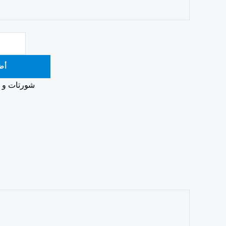
أض
شورتات و تن