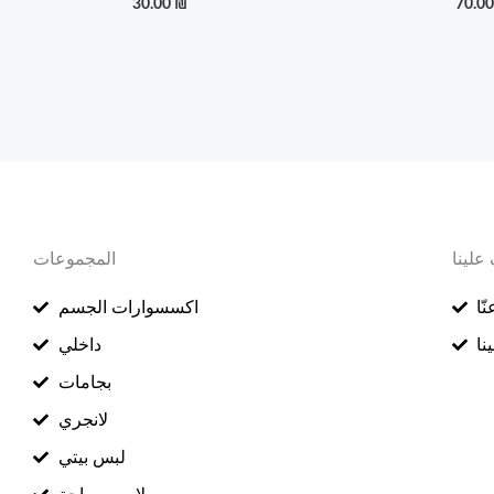
30.00
₪
70.0
علينا
المجموعات
ّا
اكسسوارات الجسم
نا
داخلي
بجامات
لانجري
لبس بيتي