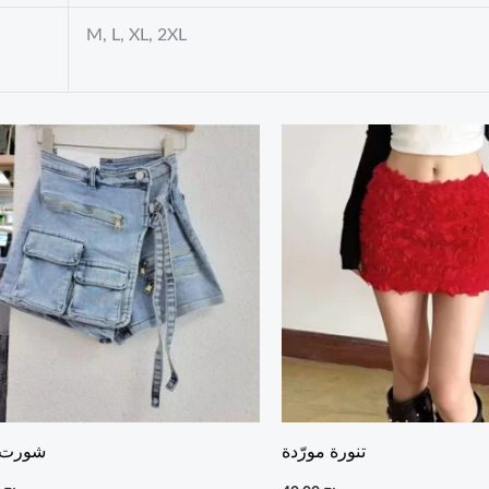
M, L, XL, 2XL
تنورة مورّدة
شورت 