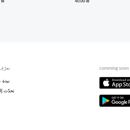
0
₪
40.00
₪
comming soon 
تعرّف 
نبذة عن
تحدّث إلي