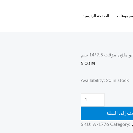
تاتو
ملوّن
مجموعات
الصفحة الرئيسية
مؤقت
7.5*14
سم
quantity
و ملوّن مؤقت 7.5*14 سم
5.00
₪
Availability:
20 in stock
ف إلى السلة
SKU:
w-1776
Category: