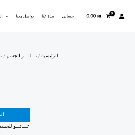
0.00
₪
حسابي
نبذة عنّا
تواصل معنا
ال
الرئيسية
/
تـــاتـــو للجسم
/ تات
أض
تـــاتـــو للجسم