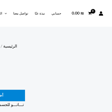
0.00
₪
حسابي
نبذة عنّا
تواصل معنا
ال
الرئيسية
/
أض
تـــاتـــو للجسم