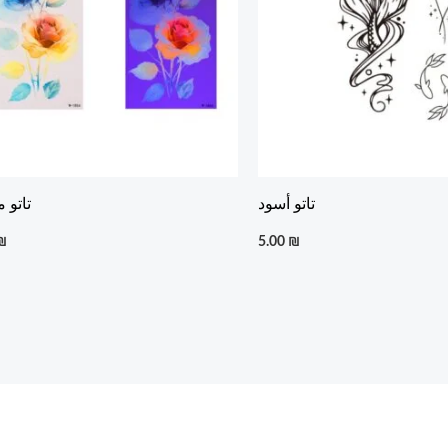
تاتو أسود
تاتو 
₪
5.00
₪