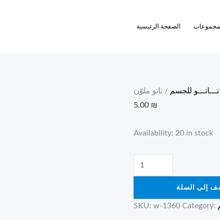
تاتو
ملوّن
مجموعات
الصفحة الرئيسية
quantity
تـــاتـــو للجسم
/ تاتو ملوّن
5.00
₪
Availability:
20 in stock
ف إلى السلة
SKU:
w-1360
Category: