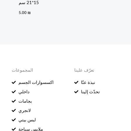
15*21 سم
5.00
₪
تعرّف علينا
المجموعات
نبذة عنّا
اكسسوارات الجسم
تحدّث إلينا
داخلي
بجامات
لانجري
لبس بيتي
ملابس سباحة