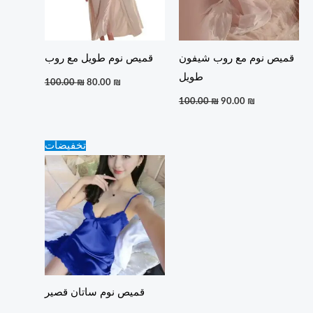
قميص نوم مع روب شيفون
قميص نوم طويل مع روب
طويل
100.00
₪
80.00
₪
100.00
₪
90.00
₪
Original
Current
تخفيضات
price
price
was:
is:
15.00 ₪.
10.00 ₪.
قميص نوم ساتان قصير