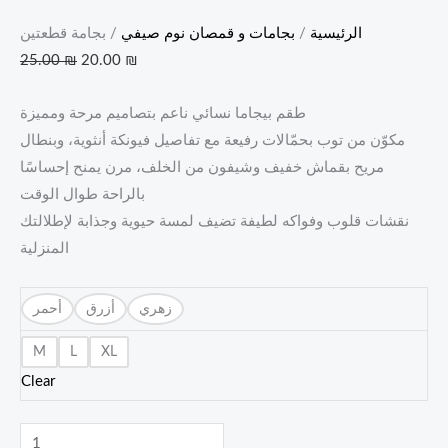
الرئيسية
/
بجامات و قمصان نوم صيفي
/ بجامة قطعتين
25.00
₪
20.00
₪
طقم بيجاما نسائي ناعم بتصاميم مرحة ومميزة
مكوّن من توب بحمّالات رفيعة مع تفاصيل فيونكة أنثوية، وبنطال
مريح بقماش خفيف وشيفون من الخلف، مرن يمنح إحساسًا
بالراحة طوال الوقت
نقشات قلوب وفواكه لطيفة تضيف لمسة حيوية وجذابة لإطلالتك
المنزلية
زهري
أزرق
أحمر
M
L
XL
Clear