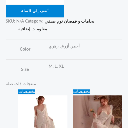
أضف إلى السلة
بجامات و قمصان نوم صيفي
Category:
N/A
SKU:
معلومات إضافية
أحمر, أزرق, زهري
Color
M, L, XL
Size
منتجات ذات صلة
Original
Current
Original
Current
تخفيضات
تخفيضات
price
price
price
price
was:
is:
was:
is:
100.00 ₪.
80.00 ₪.
100.00 ₪.
90.00 ₪.